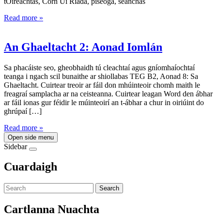
tOireachtas, Corn Uí Riada, piseoga, seanchas
Read more »
An Ghaeltacht 2: Aonad Iomlán
Sa phacáiste seo, gheobhaidh tú cleachtaí agus gníomhaíochtaí
teanga i ngach scil bunaithe ar shiollabas TEG B2, Aonad 8: Sa
Ghaeltacht. Cuirtear treoir ar fáil don mhúinteoir chomh maith le
freagraí samplacha ar na ceisteanna. Cuirtear leagan Word den ábhar
ar fáil ionas gur féidir le múinteoirí an t-ábhar a chur in oiriúint do
ghrúpaí […]
Read more »
Open side menu
Sidebar
Cuardaigh
Search
Cartlanna Nuachta