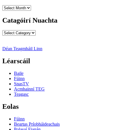
Cartlanna
Nuachta
Catagóirí Nuachta
Catagóirí
Nuachta
Déan Teagmháil Linn
Léarscáil
Baile
Fúinn
SnasTV
Acmhainní TEG
Teagasc
Eolas
Fúinn
Beartas Príobháideachais
Polasaí Fianán