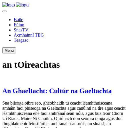
Baile
Fúinn
SnasTV
Acmhainní TEG
Teagasc
Menu
an tOireachtas
An Ghaeltacht: Cultúr na Gaeltachta
Sna bileoga oibre seo, gheobhaidh tú ceacht léamhthuisceana
amháin faoi phiseoga na Gaeltachta agus canúintí na tíre agus ceacht
léamhthuisceana eile faoi amhránaí sean-nóis, agus buaiteoir Chorn
Uí Riada, Máire Ní Choilm. Oiriúnach don seomra ranga agus don
fhoghlaimeoir féinstiúrtha. amhránaí sean-nóis, an slua sí, an