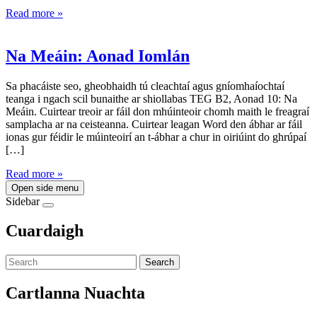
Read more »
Na Meáin: Aonad Iomlán
Sa phacáiste seo, gheobhaidh tú cleachtaí agus gníomhaíochtaí
teanga i ngach scil bunaithe ar shiollabas TEG B2, Aonad 10: Na
Meáin. Cuirtear treoir ar fáil don mhúinteoir chomh maith le freagraí
samplacha ar na ceisteanna. Cuirtear leagan Word den ábhar ar fáil
ionas gur féidir le múinteoirí an t-ábhar a chur in oiriúint do ghrúpaí
[…]
Read more »
Open side menu
Sidebar
Cuardaigh
Search
Cartlanna Nuachta