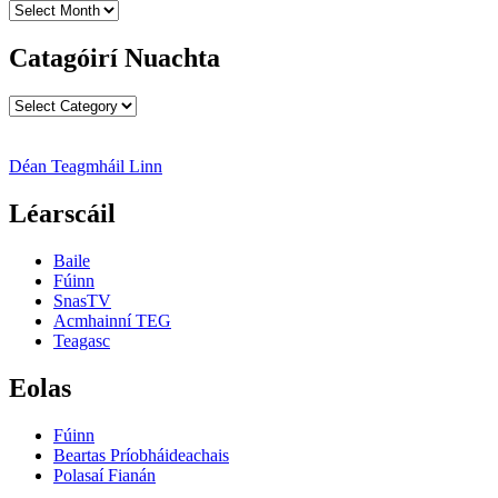
Cartlanna
Nuachta
Catagóirí Nuachta
Catagóirí
Nuachta
Déan Teagmháil Linn
Léarscáil
Baile
Fúinn
SnasTV
Acmhainní TEG
Teagasc
Eolas
Fúinn
Beartas Príobháideachais
Polasaí Fianán