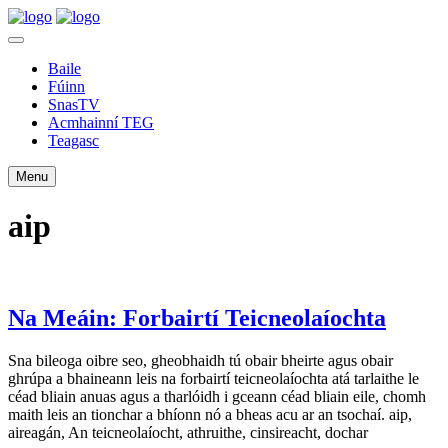
Baile
Fúinn
SnasTV
Acmhainní TEG
Teagasc
Menu
aip
Na Meáin: Forbairtí Teicneolaíochta
Sna bileoga oibre seo, gheobhaidh tú obair bheirte agus obair
ghrúpa a bhaineann leis na forbairtí teicneolaíochta atá tarlaithe le
céad bliain anuas agus a tharlóidh i gceann céad bliain eile, chomh
maith leis an tionchar a bhíonn nó a bheas acu ar an tsochaí. aip,
aireagán, An teicneolaíocht, athruithe, cinsireacht, dochar