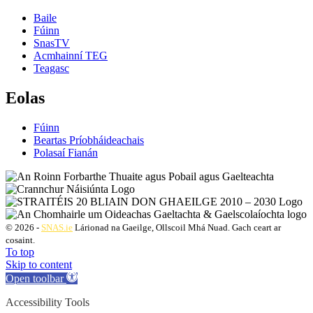
Baile
Fúinn
SnasTV
Acmhainní TEG
Teagasc
Eolas
Fúinn
Beartas Príobháideachais
Polasaí Fianán
© 2026 -
SNAS.ie
Lárionad na Gaeilge, Ollscoil Mhá Nuad. Gach ceart ar
cosaint.
To top
Skip to content
Open toolbar
Accessibility Tools