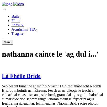
Baile
Fúinn
SnasTV
Acmhainní TEG
Teagasc
Menu
nathanna cainte le 'ag dul i...'
Lá Fhéile Bríde
Seo ceacht bunaithe ar mhír ó Nuacht TG4 faoi thábhacht Naomh
Bríd do mhuintir na hÉireann. Féach ar na bileoga le teacht ar
chleachtaí cluastuisceana, stór focal, gramadaí agus gníomhaíochtaí
cumarsáide don seomra ranga, chomh maith le téipscript agus
freagraí na gcleachtaí. feimineachas, Naomh Bríd, saoire phoiblí,