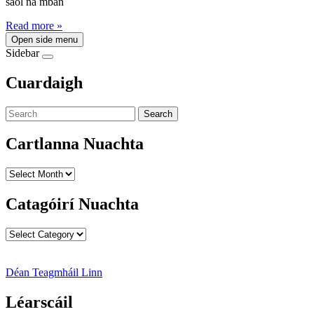
saol na mban
Read more »
Open side menu
Sidebar
Cuardaigh
Search
Cartlanna Nuachta
Cartlanna
Nuachta
Catagóirí Nuachta
Catagóirí
Nuachta
Déan Teagmháil Linn
Léarscáil