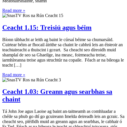
Meabhairshláinte, snámh
Read more »
Ceacht 1.15: Treisiú agus béim
Bíonn tábhacht ar leith ag baint le cúrsaí béime sa chumarsáid.
Cuirtear béim ar fhocail áirithe sa chaint le cabhrú leis an éisteoir an
teachtaireacht a thuiscint i gceart. Sa cheacht seo díreoidh muid
shamplaí de seo sa Ghaeilge, ina measc, foirmeacha treise,
iarmhíreanna treise agus struchtúr na copaile. Féach ar na bileoga le
teacht […]
Read more »
Ceacht 1.03: Greann agus searbhas sa
chaint
Tá John Joe agus Laoise ag baint an-taitneamh as comhluadar a
chéile sa phub go dtí go gcuireann Imelda deireadh leis an gcraic. Sa
cheacht seo, pléifidh muid an greann agus an searbhas, le cabhair ó
Fr Ted. Féach ar na bileoga le teacht ar chleachtaí tuisceana, stór