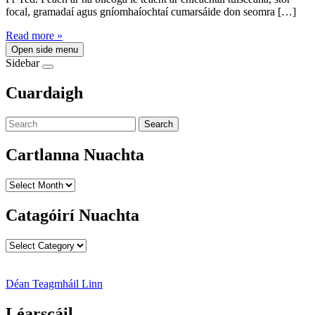
focal, gramadaí agus gníomhaíochtaí cumarsáide don seomra […]
Read more »
Open side menu
Sidebar
Cuardaigh
Search
Cartlanna Nuachta
Cartlanna
Nuachta
Catagóirí Nuachta
Catagóirí
Nuachta
Déan Teagmháil Linn
Léarscáil