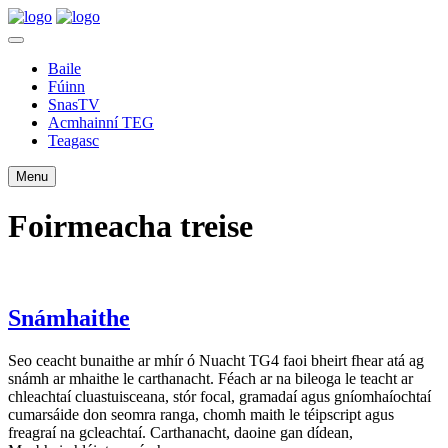
Baile
Fúinn
SnasTV
Acmhainní TEG
Teagasc
Menu
Foirmeacha treise
Snámhaithe
Seo ceacht bunaithe ar mhír ó Nuacht TG4 faoi bheirt fhear atá ag
snámh ar mhaithe le carthanacht. Féach ar na bileoga le teacht ar
chleachtaí cluastuisceana, stór focal, gramadaí agus gníomhaíochtaí
cumarsáide don seomra ranga, chomh maith le téipscript agus
freagraí na gcleachtaí. Carthanacht, daoine gan dídean,