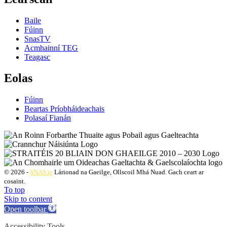
Baile
Fúinn
SnasTV
Acmhainní TEG
Teagasc
Eolas
Fúinn
Beartas Príobháideachais
Polasaí Fianán
© 2026 -
SNAS.ie
Lárionad na Gaeilge, Ollscoil Mhá Nuad. Gach ceart ar
cosaint.
To top
Skip to content
Open toolbar
Accessibility Tools