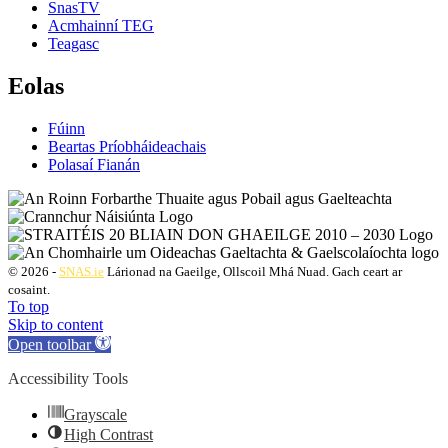
SnasTV
Acmhainní TEG
Teagasc
Eolas
Fúinn
Beartas Príobháideachais
Polasaí Fianán
© 2026 -
SNAS.ie
Lárionad na Gaeilge, Ollscoil Mhá Nuad. Gach ceart ar
cosaint.
To top
Skip to content
Open toolbar
Accessibility Tools
Grayscale
High Contrast