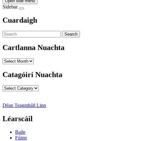
Open side menu
Sidebar
Cuardaigh
Search
Cartlanna Nuachta
Cartlanna
Nuachta
Catagóirí Nuachta
Catagóirí
Nuachta
Déan Teagmháil Linn
Léarscáil
Baile
Fúinn