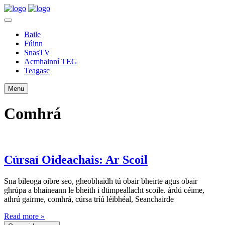
Baile
Fúinn
SnasTV
Acmhainní TEG
Teagasc
Menu
Comhrá
Cúrsaí Oideachais: Ar Scoil
Sna bileoga oibre seo, gheobhaidh tú obair bheirte agus obair
ghrúpa a bhaineann le bheith i dtimpeallacht scoile. árdú céime,
athrú gairme, comhrá, cúrsa tríú léibhéal, Seanchairde
Read more »