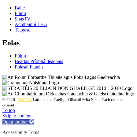
Baile
Fúinn
SnasTV
Acmhainní TEG
Teagasc
Eolas
Fúinn
Beartas Príobháideachais
Polasaí Fianán
© 2026 -
SNAS.ie
Lárionad na Gaeilge, Ollscoil Mhá Nuad. Gach ceart ar
cosaint.
To top
Skip to content
Open toolbar
Accessibility Tools