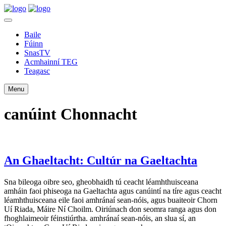
Baile
Fúinn
SnasTV
Acmhainní TEG
Teagasc
Menu
canúint Chonnacht
An Ghaeltacht: Cultúr na Gaeltachta
Sna bileoga oibre seo, gheobhaidh tú ceacht léamhthuisceana
amháin faoi phiseoga na Gaeltachta agus canúintí na tíre agus ceacht
léamhthuisceana eile faoi amhránaí sean-nóis, agus buaiteoir Chorn
Uí Riada, Máire Ní Choilm. Oiriúnach don seomra ranga agus don
fhoghlaimeoir féinstiúrtha. amhránaí sean-nóis, an slua sí, an