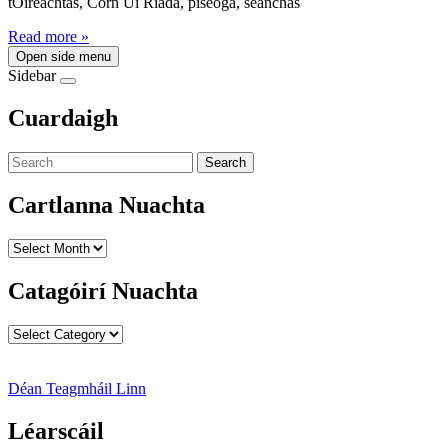
tOireachtas, Corn Uí Riada, piseoga, seanchas
Read more »
Open side menu
Sidebar
Cuardaigh
Search
Cartlanna Nuachta
Cartlanna
Nuachta
Catagóirí Nuachta
Catagóirí
Nuachta
Déan Teagmháil Linn
Léarscáil