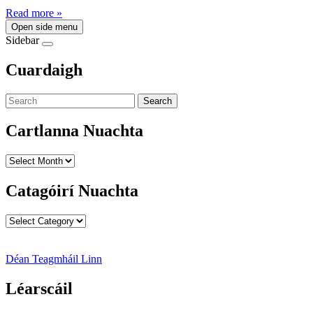
Read more »
Open side menu
Sidebar
Cuardaigh
Search
Cartlanna Nuachta
Cartlanna
Nuachta
Catagóirí Nuachta
Catagóirí
Nuachta
Déan Teagmháil Linn
Léarscáil