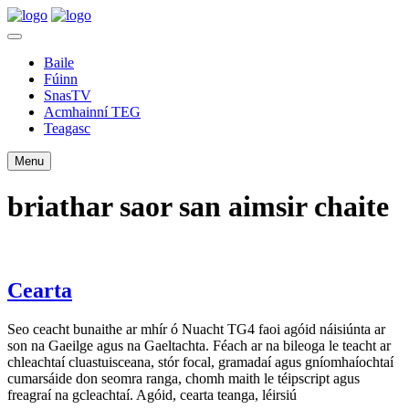
Baile
Fúinn
SnasTV
Acmhainní TEG
Teagasc
Menu
briathar saor san aimsir chaite
Cearta
Seo ceacht bunaithe ar mhír ó Nuacht TG4 faoi agóid náisiúnta ar
son na Gaeilge agus na Gaeltachta. Féach ar na bileoga le teacht ar
chleachtaí cluastuisceana, stór focal, gramadaí agus gníomhaíochtaí
cumarsáide don seomra ranga, chomh maith le téipscript agus
freagraí na gcleachtaí. Agóid, cearta teanga, léirsiú