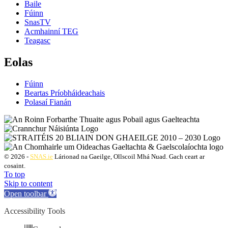
Baile
Fúinn
SnasTV
Acmhainní TEG
Teagasc
Eolas
Fúinn
Beartas Príobháideachais
Polasaí Fianán
© 2026 -
SNAS.ie
Lárionad na Gaeilge, Ollscoil Mhá Nuad. Gach ceart ar
cosaint.
To top
Skip to content
Open toolbar
Accessibility Tools