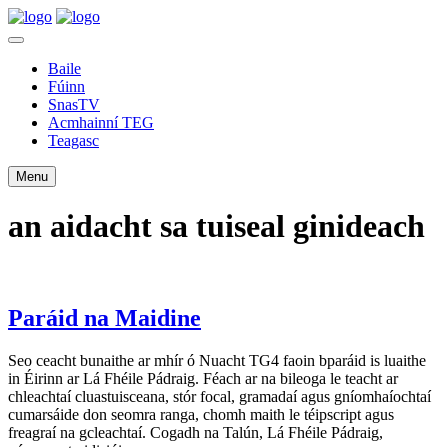
Baile
Fúinn
SnasTV
Acmhainní TEG
Teagasc
Menu
an aidacht sa tuiseal ginideach
Paráid na Maidine
Seo ceacht bunaithe ar mhír ó Nuacht TG4 faoin bparáid is luaithe
in Éirinn ar Lá Fhéile Pádraig. Féach ar na bileoga le teacht ar
chleachtaí cluastuisceana, stór focal, gramadaí agus gníomhaíochtaí
cumarsáide don seomra ranga, chomh maith le téipscript agus
freagraí na gcleachtaí. Cogadh na Talún, Lá Fhéile Pádraig,