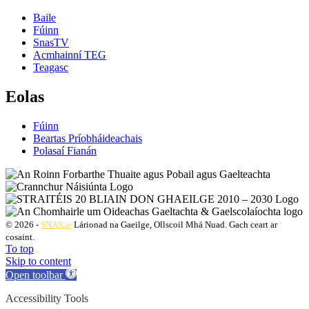
Baile
Fúinn
SnasTV
Acmhainní TEG
Teagasc
Eolas
Fúinn
Beartas Príobháideachais
Polasaí Fianán
© 2026 -
SNAS.ie
Lárionad na Gaeilge, Ollscoil Mhá Nuad. Gach ceart ar
cosaint.
To top
Skip to content
Open toolbar
Accessibility Tools