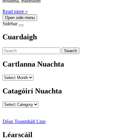
nósanna, traidisiúin
Read more »
Open side menu
Sidebar
Cuardaigh
Search
Cartlanna Nuachta
Cartlanna
Nuachta
Catagóirí Nuachta
Catagóirí
Nuachta
Déan Teagmháil Linn
Léarscáil