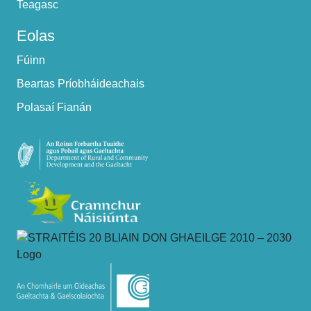
Teagasc
Eolas
Fúinn
Beartas Príobháideachais
Polasaí Fianán