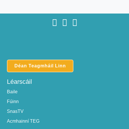
Déan Teagmháil Linn
Léarscáil
Baile
Fúinn
SnasTV
Acmhainní TEG