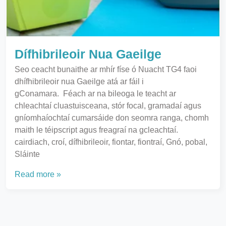
Dífhibrileoir Nua Gaeilge
Seo ceacht bunaithe ar mhír físe ó Nuacht TG4 faoi
dhífhibrileoir nua Gaeilge atá ar fáil i
gConamara. Féach ar na bileoga le teacht ar
chleachtaí cluastuisceana, stór focal, gramadaí agus
gníomhaíochtaí cumarsáide don seomra ranga, chomh
maith le téipscript agus freagraí na gcleachtaí.
cairdiach, croí, dífhibrileoir, fiontar, fiontraí, Gnó, pobal,
Sláinte
Read more »