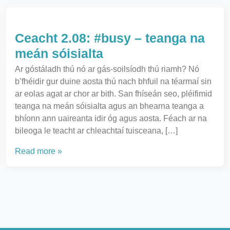
Ceacht 2.08: #busy – teanga na
meán sóisialta
Ar góstáladh thú nó ar gás-soilsíodh thú riamh? Nó
b’fhéidir gur duine aosta thú nach bhfuil na téarmaí sin
ar eolas agat ar chor ar bith. San fhíseán seo, pléifimid
teanga na meán sóisialta agus an bhearna teanga a
bhíonn ann uaireanta idir óg agus aosta. Féach ar na
bileoga le teacht ar chleachtaí tuisceana, […]
Read more »