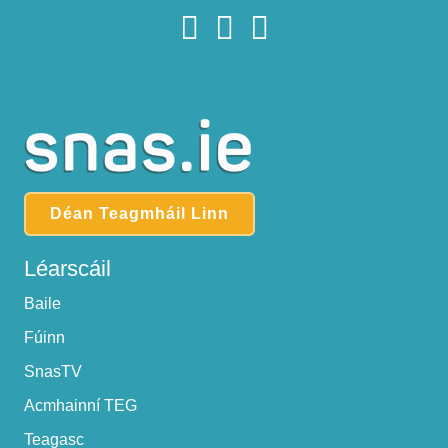
Déan Teagmháil Linn
Léarscáil
Baile
Fúinn
SnasTV
Acmhainní TEG
Teagasc