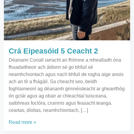
Crá Eipeasóid 5 Ceacht 2
Déanann Conall iarracht an fhírinne a mhealladh óna
fhuadaitheoir ach áitíonn sé go bhfuil sé
neamhchiontach agus nach bhfuil de rogha aige anois
ach an tír a fhágáil. Sa cheacht seo, beidh
foghlaimeoirí ag déanamh grinnéisteacht ar ghearrthóg
ón gclár agus ag obair ar chleachtaí tuisceana,
saibhreas foclóra, cruinnis agus feasacht teanga.
ceartas, díoltas, neamhchiontach, […]
Read more »