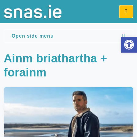
Me
Open side menu
Op
Ainm briathartha +
forainm