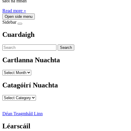
saol na mban
Read more »
Open side menu
Sidebar
Cuardaigh
Search
Cartlanna Nuachta
Cartlanna
Nuachta
Catagóirí Nuachta
Catagóirí
Nuachta
Déan Teagmháil Linn
Léarscáil