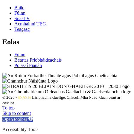
Baile
Fúinn
SnasTV
Acmhainní TEG
Teagasc
Eolas
Fúinn
Beartas Príobháideachais
Polasaí Fianán
© 2026 -
SNAS.ie
Lárionad na Gaeilge, Ollscoil Mhá Nuad. Gach ceart ar
cosaint.
To top
Skip to content
Open toolbar
Accessibility Tools