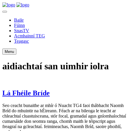
Baile
Fúinn
SnasTV
Acmhainní TEG
Teagasc
Menu
aidiachtaí san uimhir iolra
Lá Fhéile Bríde
Seo ceacht bunaithe ar mhír ó Nuacht TG4 faoi thábhacht Naomh
Bríd do mhuintir na hÉireann. Féach ar na bileoga le teacht ar
chleachtaí cluastuisceana, stór focal, gramadaí agus gníomhaíochtaí
cumarsáide don seomra ranga, chomh maith le téipscript agus
freagraí na gcleachtaí. feimineachas, Naomh Bríd, saoire phoiblí,