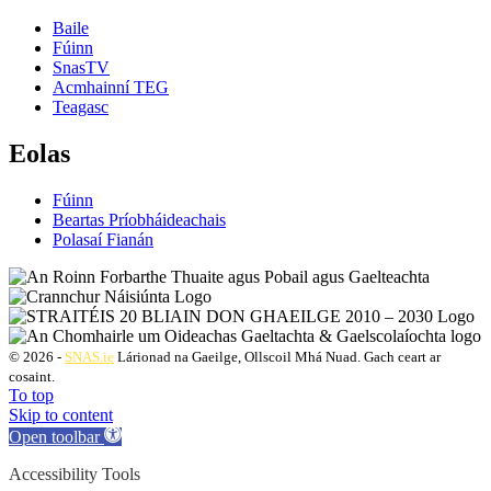
Baile
Fúinn
SnasTV
Acmhainní TEG
Teagasc
Eolas
Fúinn
Beartas Príobháideachais
Polasaí Fianán
© 2026 -
SNAS.ie
Lárionad na Gaeilge, Ollscoil Mhá Nuad. Gach ceart ar
cosaint.
To top
Skip to content
Open toolbar
Accessibility Tools