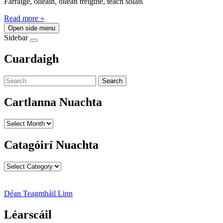
Farraige, oileáin, oileán tréigthe, teach solais
Read more »
Open side menu
Sidebar
Cuardaigh
Search
Cartlanna Nuachta
Cartlanna
Nuachta
Catagóirí Nuachta
Catagóirí
Nuachta
Déan Teagmháil Linn
Léarscáil