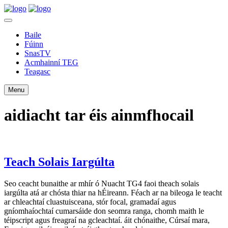
Baile
Fúinn
SnasTV
Acmhainní TEG
Teagasc
Menu
aidiacht tar éis ainmfhocail
Teach Solais Iargúlta
Seo ceacht bunaithe ar mhír ó Nuacht TG4 faoi theach solais
iargúlta atá ar chósta thiar na hÉireann. Féach ar na bileoga le teacht
ar chleachtaí cluastuisceana, stór focal, gramadaí agus
gníomhaíochtaí cumarsáide don seomra ranga, chomh maith le
téipscript agus freagraí na gcleachtaí. áit chónaithe, Cúrsaí mara,