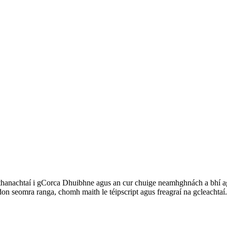
thanachtaí i gCorca Dhuibhne agus an cur chuige neamhghnách a bhí ag na
on seomra ranga, chomh maith le téipscript agus freagraí na gcleachtaí.