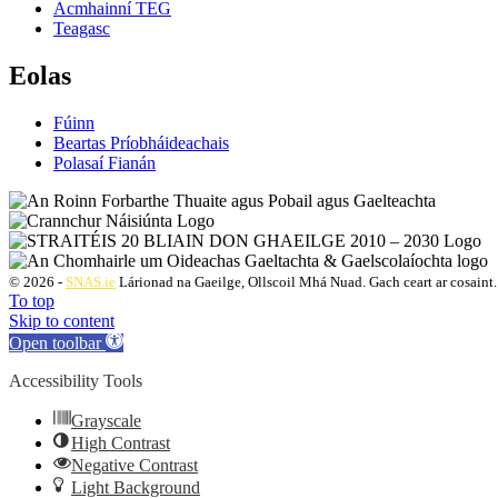
Acmhainní TEG
Teagasc
Eolas
Fúinn
Beartas Príobháideachais
Polasaí Fianán
© 2026 -
SNAS.ie
Lárionad na Gaeilge, Ollscoil Mhá Nuad. Gach ceart ar cosaint.
To top
Skip to content
Open toolbar
Accessibility Tools
Grayscale
High Contrast
Negative Contrast
Light Background