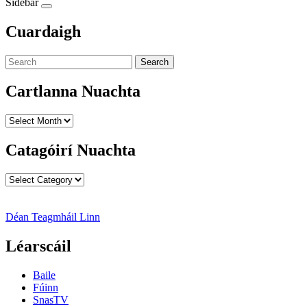
Sidebar
Cuardaigh
Search
Cartlanna Nuachta
Cartlanna
Nuachta
Catagóirí Nuachta
Catagóirí
Nuachta
Déan Teagmháil Linn
Léarscáil
Baile
Fúinn
SnasTV