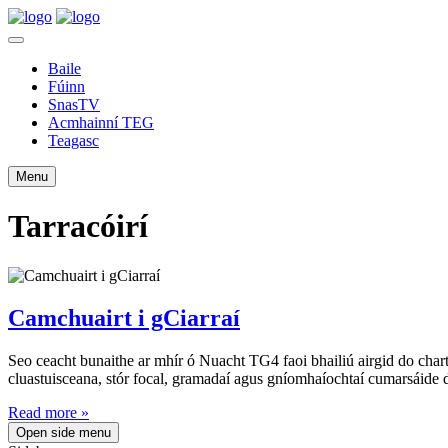
Baile
Fúinn
SnasTV
Acmhainní TEG
Teagasc
Menu
Tarracóirí
Camchuairt i gCiarraí
Seo ceacht bunaithe ar mhír ó Nuacht TG4 faoi bhailiú airgid do char
cluastuisceana, stór focal, gramadaí agus gníomhaíochtaí cumarsáide d
Read more »
Open side menu