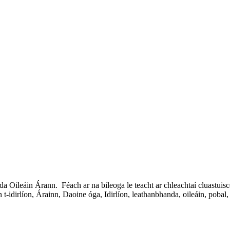
a Oileáin Árann. Féach ar na bileoga le teacht ar chleachtaí cluastuis
t-idirlíon, Árainn, Daoine óga, Idirlíon, leathanbhanda, oileáin, pobal, s