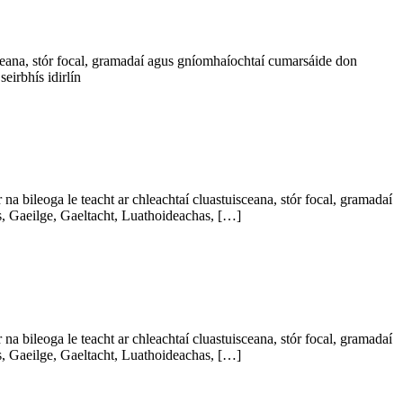
ceana, stór focal, gramadaí agus gníomhaíochtaí cumarsáide don
eirbhís idirlín
a bileoga le teacht ar chleachtaí cluastuisceana, stór focal, gramadaí
s, Gaeilge, Gaeltacht, Luathoideachas, […]
a bileoga le teacht ar chleachtaí cluastuisceana, stór focal, gramadaí
s, Gaeilge, Gaeltacht, Luathoideachas, […]