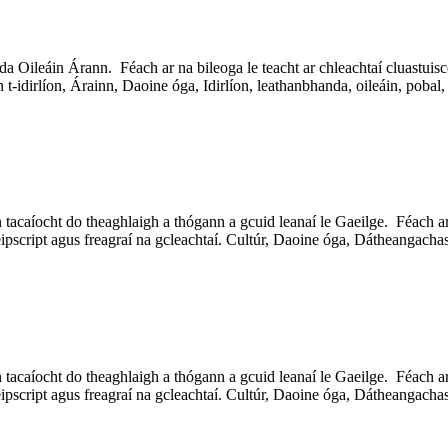
a Oileáin Árann. Féach ar na bileoga le teacht ar chleachtaí cluastuis
t-idirlíon, Árainn, Daoine óga, Idirlíon, leathanbhanda, oileáin, pobal, s
acaíocht do theaghlaigh a thógann a gcuid leanaí le Gaeilge. Féach ar n
pscript agus freagraí na gcleachtaí. Cultúr, Daoine óga, Dátheangacha
acaíocht do theaghlaigh a thógann a gcuid leanaí le Gaeilge. Féach ar n
pscript agus freagraí na gcleachtaí. Cultúr, Daoine óga, Dátheangacha