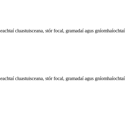
leachtaí cluastuisceana, stór focal, gramadaí agus gníomhaíochtaí
leachtaí cluastuisceana, stór focal, gramadaí agus gníomhaíochtaí