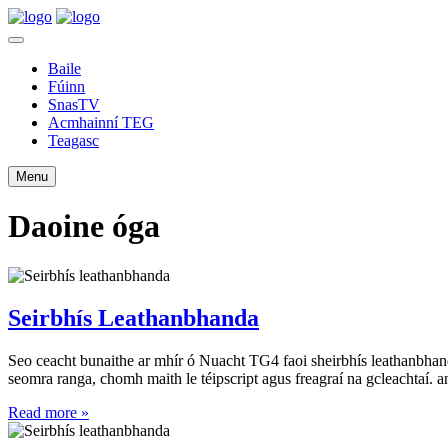
Baile
Fúinn
SnasTV
Acmhainní TEG
Teagasc
Menu
Daoine óga
Seirbhís Leathanbhanda
Seo ceacht bunaithe ar mhír ó Nuacht TG4 faoi sheirbhís leathanbhand
seomra ranga, chomh maith le téipscript agus freagraí na gcleachtaí. an 
Read more »