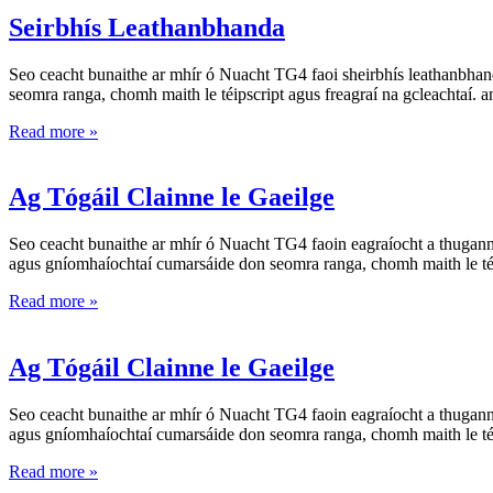
Seirbhís Leathanbhanda
Seo ceacht bunaithe ar mhír ó Nuacht TG4 faoi sheirbhís leathanbhand
seomra ranga, chomh maith le téipscript agus freagraí na gcleachtaí. an 
Read more »
Ag Tógáil Clainne le Gaeilge
Seo ceacht bunaithe ar mhír ó Nuacht TG4 faoin eagraíocht a thugann t
agus gníomhaíochtaí cumarsáide don seomra ranga, chomh maith le téi
Read more »
Ag Tógáil Clainne le Gaeilge
Seo ceacht bunaithe ar mhír ó Nuacht TG4 faoin eagraíocht a thugann t
agus gníomhaíochtaí cumarsáide don seomra ranga, chomh maith le téi
Read more »