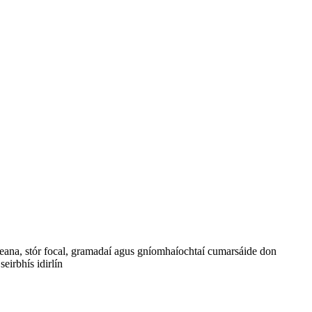
ceana, stór focal, gramadaí agus gníomhaíochtaí cumarsáide don
eirbhís idirlín