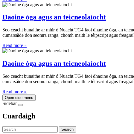
Daoine óga agus an teicneolaíocht
Seo ceacht bunaithe ar mhír ó Nuacht TG4 faoi dhaoine óga, an teicneo
cumarsáide don seomra ranga, chomh maith le téipscript agus freagraí 
Read more »
Daoine óga agus an teicneolaíocht
Seo ceacht bunaithe ar mhír ó Nuacht TG4 faoi dhaoine óga, an teicneo
cumarsáide don seomra ranga, chomh maith le téipscript agus freagraí 
Read more »
Open side menu
Sidebar
Cuardaigh
Search