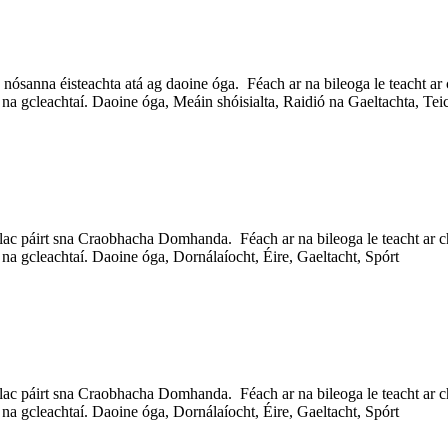
nósanna éisteachta atá ag daoine óga. Féach ar na bileoga le teacht ar 
na gcleachtaí. Daoine óga, Meáin shóisialta, Raidió na Gaeltachta, Tei
ac páirt sna Craobhacha Domhanda. Féach ar na bileoga le teacht ar ch
na gcleachtaí. Daoine óga, Dornálaíocht, Éire, Gaeltacht, Spórt
ac páirt sna Craobhacha Domhanda. Féach ar na bileoga le teacht ar ch
na gcleachtaí. Daoine óga, Dornálaíocht, Éire, Gaeltacht, Spórt