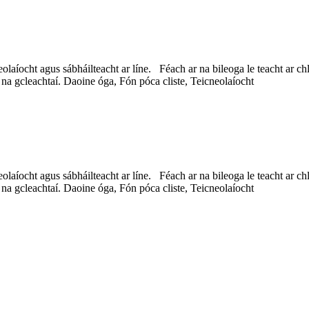
laíocht agus sábháilteacht ar líne. Féach ar na bileoga le teacht ar ch
na gcleachtaí. Daoine óga, Fón póca cliste, Teicneolaíocht
laíocht agus sábháilteacht ar líne. Féach ar na bileoga le teacht ar ch
na gcleachtaí. Daoine óga, Fón póca cliste, Teicneolaíocht