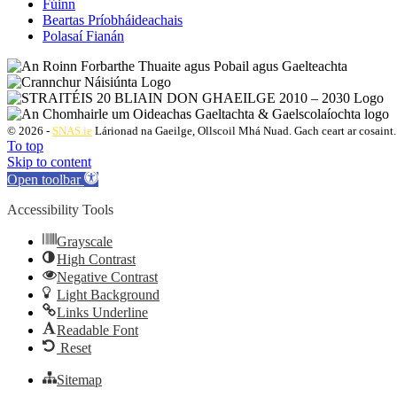
Fúinn
Beartas Príobháideachais
Polasaí Fianán
© 2026 -
SNAS.ie
Lárionad na Gaeilge, Ollscoil Mhá Nuad. Gach ceart ar cosaint.
To top
Skip to content
Open toolbar
Accessibility Tools
Grayscale
High Contrast
Negative Contrast
Light Background
Links Underline
Readable Font
Reset
Sitemap