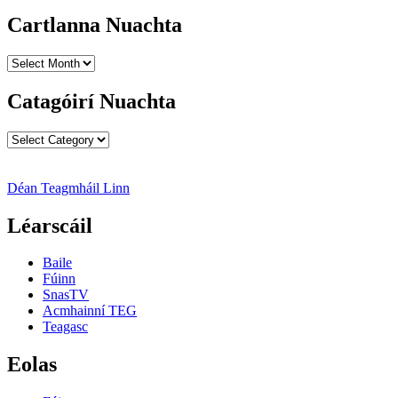
Cartlanna Nuachta
Cartlanna
Nuachta
Catagóirí Nuachta
Catagóirí
Nuachta
Déan Teagmháil Linn
Léarscáil
Baile
Fúinn
SnasTV
Acmhainní TEG
Teagasc
Eolas