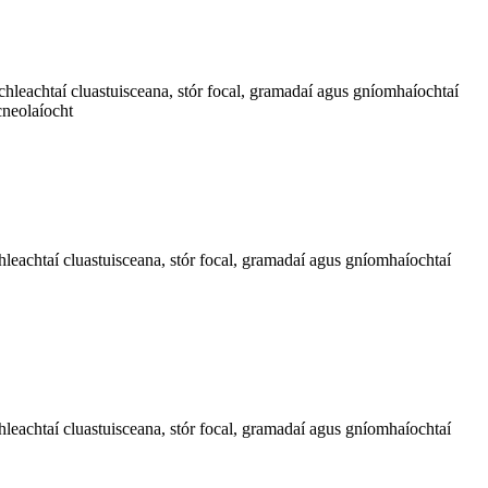
chleachtaí cluastuisceana, stór focal, gramadaí agus gníomhaíochtaí
cneolaíocht
leachtaí cluastuisceana, stór focal, gramadaí agus gníomhaíochtaí
leachtaí cluastuisceana, stór focal, gramadaí agus gníomhaíochtaí